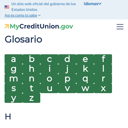
Idiomas
Un sitio web oficial del gobierno de los
Estados Unidos
Así es como lo sabe
Glosario
a
b
c
d
e
f
g
h
i
j
k
l
m
n
o
p
q
r
s
t
u
v
w
x
y
z
H