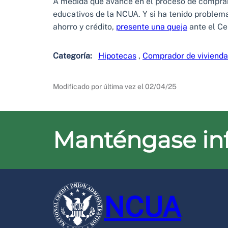
A medida que avance en el proceso de comprar 
educativos de la NCUA. Y si ha tenido problem
ahorro y crédito,
presente una queja
ante el Ce
Categoría:
Hipotecas
,
Comprador de vivienda
Modificado por última vez el
02/04/25
Manténgase i
NCUA